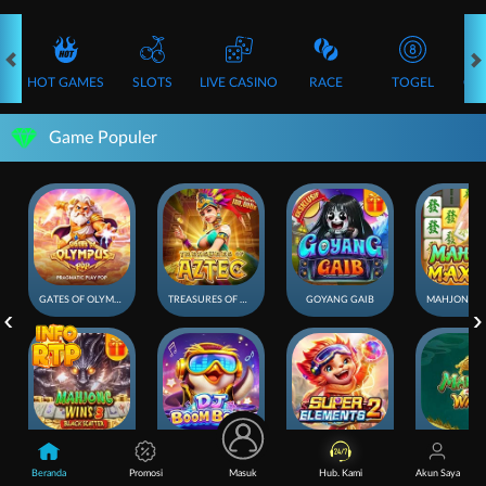
HOT GAMES
SLOTS
LIVE CASINO
RACE
TOGEL
OL
Game Populer
GATES OF OLYMPUS POP
TREASURES OF AZTEC
GOYANG GAIB
MAHJONG WINS 3 – BLACK SCATTER
DJ BOOM BOOM
SUPER ELEMENTS 2
Beranda
Promosi
Masuk
Hub. Kami
Akun Saya