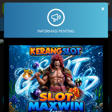
×
KERANGSLOT Aplikasi Mobile
×
UNDUH
Jangan tampilkan lagi hari ini
Masuk
Daftar
INFORMASI PENTING
-Jun-2026 dari 14.59.59 sampai 30-Sep-2026 14.59.59. Selama waktu ini, PP Virtual
JACKPOT
PLAY
IDR
12,691,214,119