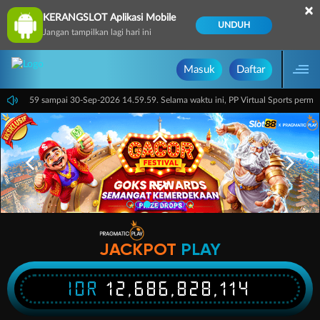
×
KERANGSLOT Aplikasi Mobile
UNDUH
Jangan tampilkan lagi hari ini
Masuk
Daftar
ri 14.59.59 sampai 30-Sep-2026 14.59.59. Selama waktu ini, PP Virtual Sports perm
JACKPOT
PLAY
IDR
12,686,828,114