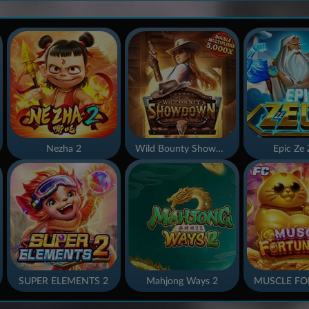
Nezha 2
Wild Bounty Showdown
Epic Ze
SUPER ELEMENTS 2
Mahjong Ways 2