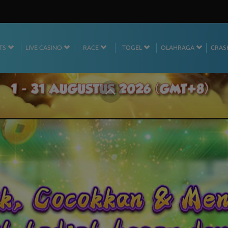
TS
LIVE CASINO
RACE
TOGEL
OLAHRAGA
CRAS