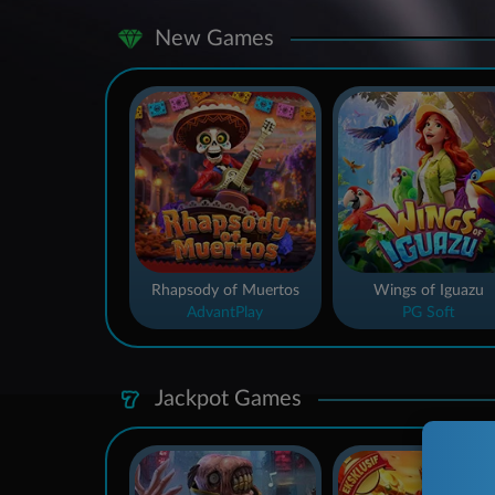
New Games
Rhapsody of Muertos
Wings of Iguazu
AdvantPlay
PG Soft
Jackpot Games