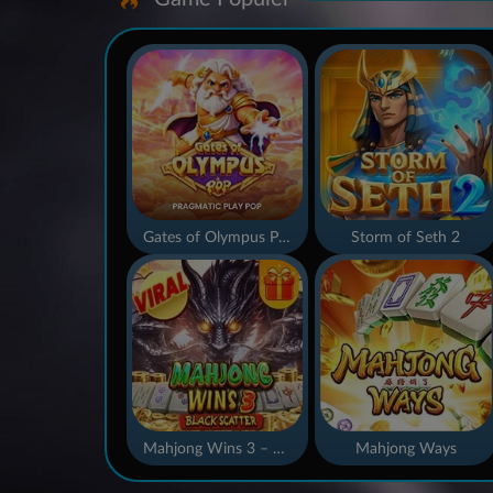
Gates of Olympus POP
Storm of Seth 2
Mahjong Wins 3 – Black Scatter
Mahjong Ways