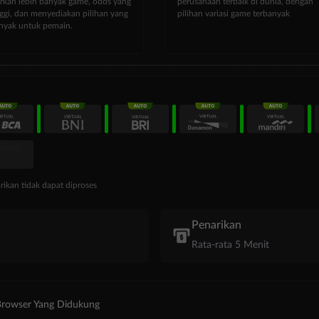
kan lebih banyak game, odds yang
perusahaan terbaik di dunia, dengan
nggi, dan menyediakan pilihan yang
pilihan variasi game terbanyak
anyak untuk pemain.
ikan tidak dapat diproses
Penarikan
Rata-rata 5 Menit
rowser Yang Didukung