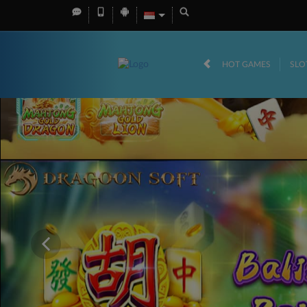
HOT GAMES
SLO