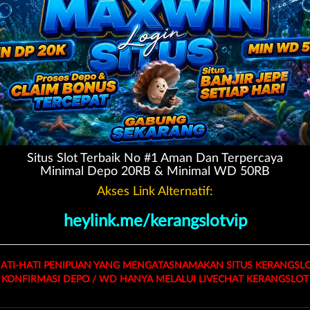
Nikmati performa terbaik,
KERANGSLOT Apps! Tersedia
Android
KERANGSLOT Ap
Situs Slot Terbaik No #1 Aman Dan Terpercaya
*Pindai kode QR untuk Unduh
Andro
Minimal Depo 20RB & Minimal WD 50RB
Akses Link Alternatif:
heylink.me/kerangslotvip
ainya dari Sini
ATI-HATI PENIPUAN YANG MENGATASNAMAKAN SITUS
KERANGSL
KONFIRMASI DEPO / WD HANYA MELALUI LIVECHAT
KERANGSLOT
m
Kategori
Duku