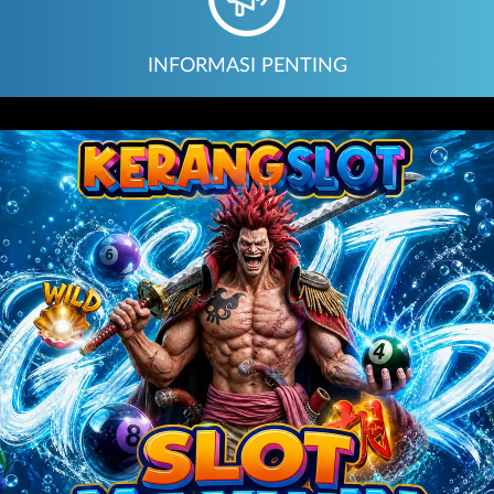
INFORMASI PENTING
Anaconda Gold
9 Masks of Fire™ HyperSpins™
Pragmatic Play
MicroGaming
UNDUH
KERAN
DI MAN
DAN KA