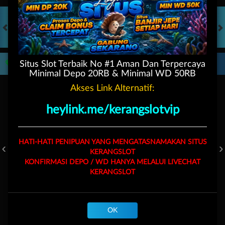
HOT GAMES
SLOTS
LIVE CASINO
RACE
TOGEL
OL
Situs Slot Terbaik No #1 Aman Dan Terpercaya
Game Populer
Minimal Depo 20RB & Minimal WD 50RB
Akses Link Alternatif:
heylink.me/kerangslotvip
GATES OF OLYMPUS POP
BANG GACOR 1000
GOYANG GAIB
HATI-HATI PENIPUAN YANG MENGATASNAMAKAN SITUS
KERANGSLOT
KONFIRMASI DEPO / WD HANYA MELALUI LIVECHAT
KERANGSLOT
MAHJONG WINS 3 – BLACK SCATTER
DJ BOOM BOOM
GATES OF OLYMPUS 1000
OK
Beranda
Promosi
Masuk
Hub. Kami
Akun Saya