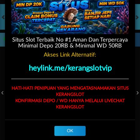
HOT GAMES
SLOTS
LIVE CASINO
RACE
TOGEL
OL
Situs Slot Terbaik No #1 Aman Dan Terpercaya
Game Populer
Minimal Depo 20RB & Minimal WD 50RB
Akses Link Alternatif:
heylink.me/kerangslotvip
GATES OF OLYMPUS POP
TREASURES OF AZTEC
FORTUNE GARUDA 1000
HATI-HATI PENIPUAN YANG MENGATASNAMAKAN SITUS
KERANGSLOT
KONFIRMASI DEPO / WD HANYA MELALUI LIVECHAT
KERANGSLOT
FORTUNE GEMS 500
DJ BOOM BOOM
POKER WIN
OK
Beranda
Promosi
Masuk
Hub. Kami
Akun Saya