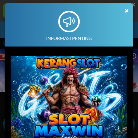
×
KERANGSLOT Aplikasi Mobile
×
UNDUH
Jangan tampilkan lagi hari ini
Masuk
Daftar
INFORMASI PENTING
 14.59.59 sampai 30-Sep-2026 14.59.59. Selama waktu ini, PP Virtual Sports permai
JACKPOT
PLAY
IDR
12,669,626,479