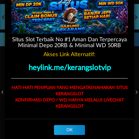
HOT GAMES
SLOTS
LIVE CASINO
RACE
TOGEL
OL
Situs Slot Terbaik No #1 Aman Dan Terpercaya
Game Populer
Minimal Depo 20RB & Minimal WD 50RB
Akses Link Alternatif:
heylink.me/kerangslotvip
GATES OF OLYMPUS POP
BANG GACOR 1000
GOYANG GAIB
HATI-HATI PENIPUAN YANG MENGATASNAMAKAN SITUS
KERANGSLOT
KONFIRMASI DEPO / WD HANYA MELALUI LIVECHAT
KERANGSLOT
WUKONG - BLACK SCATTER
SWEET BONANZA 2500
GATES OF OLYMPUS 1000
OK
Beranda
Promosi
Masuk
Hub. Kami
Akun Saya