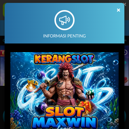
×
KERANGSLOT Aplikasi Mobile
×
UNDUH
Jangan tampilkan lagi hari ini
Masuk
Daftar
INFORMASI PENTING
ari 14.59.59 sampai 30-Sep-2026 14.59.59. Selama waktu ini, PP Virtual Sports per
JACKPOT
PLAY
IDR
12,743,606,593