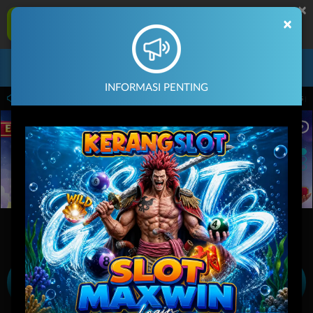
×
KERANGSLOT Aplikasi Mobile
×
UNDUH
Jangan tampilkan lagi hari ini
Masuk
Daftar
INFORMASI PENTING
6 dari 14.59.59 sampai 30-Sep-2026 14.59.59. Selama waktu ini, PP Virtual Sports
JACKPOT
PLAY
IDR
12,747,376,584