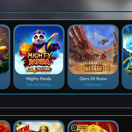
Mighty Panda
Glory Of Rome
MicroGaming
Habanero