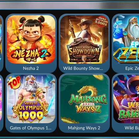
Nezha 2
Wild Bounty Showdown
Epic Z
Gates of Olympus 1000
Mahjong Ways 2
Wild B