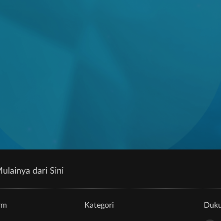
lainya dari Sini
rm
Kategori
Duk