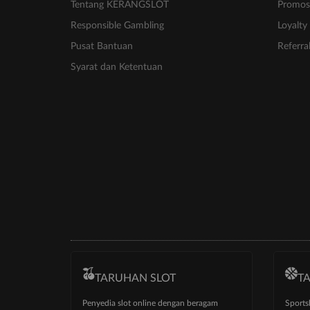
Tentang KERANGSLOT
Promos
Responsible Gambling
Loyalty
Pusat Bantuan
Referra
Syarat dan Ketentuan
TARUHAN SLOT
T
Penyedia slot online dengan beragam
Sports