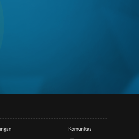
ungan
Komunitas