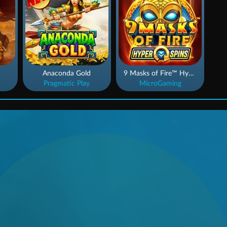
Anaconda Gold
9 Masks of Fire™ HyperSpins™
Pragmatic Play
MicroGaming