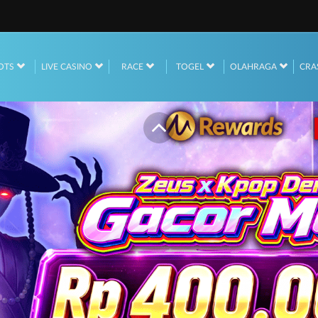
OTS
LIVE CASINO
RACE
TOGEL
OLAHRAGA
CRA