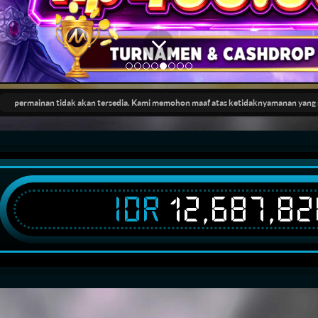
ainan tidak akan tersedia. Kami memohon maaf atas ketidaknyamanan yang mungkin d
IDR
12,687,8