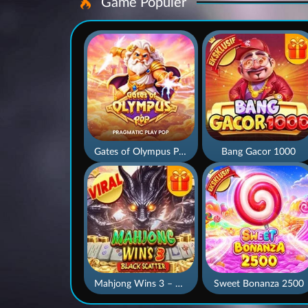
Game Populer
Gates of Olympus POP
Bang Gacor 1000
Mahjong Wins 3 – Black Scatter
Sweet Bonanza 2500