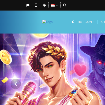
HOT GAMES
SL