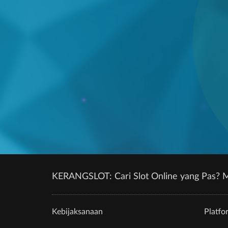
KERANGSLOT: Cari Slot Online yang Pas? Mu
Kebijaksanaan
Platfo