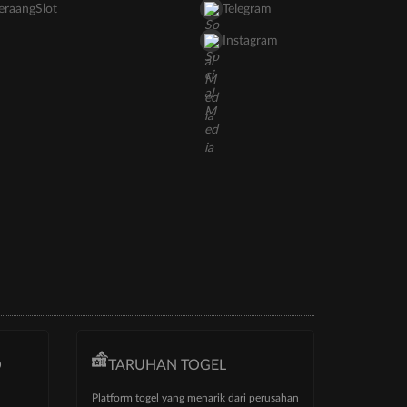
eraangSlot
Telegram
Instagram
O
TARUHAN TOGEL
Platform togel yang menarik dari perusahan