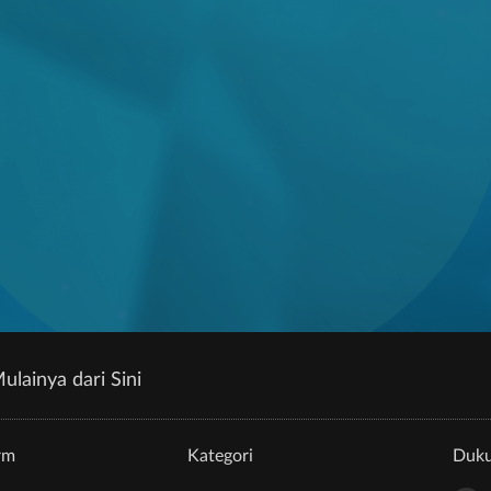
lainya dari Sini
rm
Kategori
Duk