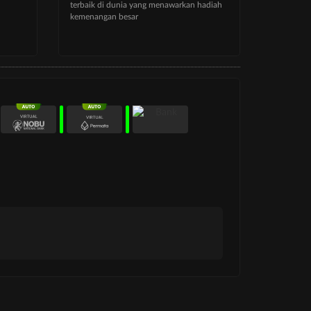
terbaik di dunia yang menawarkan hadiah
kemenangan besar