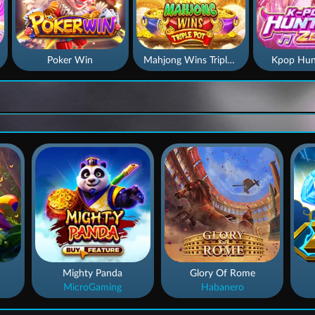
Poker Win
Mahjong Wins Triple Pot
Kpop Hun
Mighty Panda
Glory Of Rome
MicroGaming
Habanero