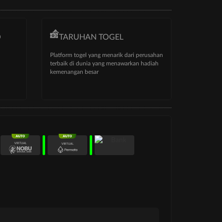
O
TARUHAN TOGEL
Platform togel yang menarik dari perusahan
terbaik di dunia yang menawarkan hadiah
kemenangan besar