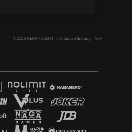
©2026 KERANGSLOT. Hak cipta dilindungi | 18+