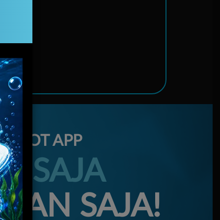
GSLOT APP
A SAJA
PAN SAJA!