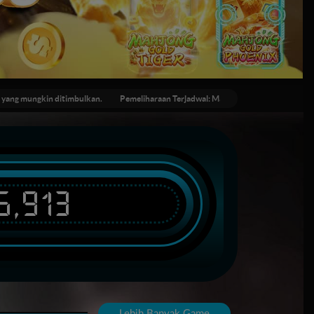
n ditimbulkan.
Pemeliharaan Terjadwal: MarbleX pada 31-Jul-2026 dari 00.00.00
5,913
Lebih Banyak Game