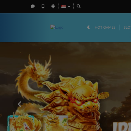
HOT GAMES
SLO