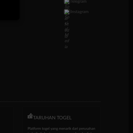
raangSlot
Telegram
Instagram
TARUHAN TOGEL
Platform togel yang menarik dari perusahan