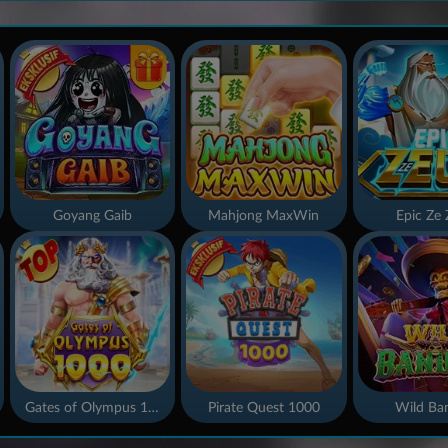
Goyang Gaib
Mahjong MaxWin
Epic Ze
Gates of Olympus 1000
Pirate Quest 1000
Wild Ba