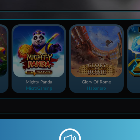
Mighty Panda
Glory Of Rome
MicroGaming
Habanero