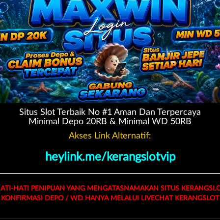
Nikmati performa terbaik,
KERANGSLOT Apps! Tersedia
Android
KERANGSLOT Ap
Situs Slot Terbaik No #1 Aman Dan Terpercaya
*Pindai kode QR untuk Unduh
Andro
Minimal Depo 20RB & Minimal WD 50RB
Akses Link Alternatif:
heylink.me/kerangslotvip
ainya dari Sini
ATI-HATI PENIPUAN YANG MENGATASNAMAKAN SITUS
KERANGSL
KONFIRMASI DEPO / WD HANYA MELALUI LIVECHAT
KERANGSLOT
m
Kategori
Duku