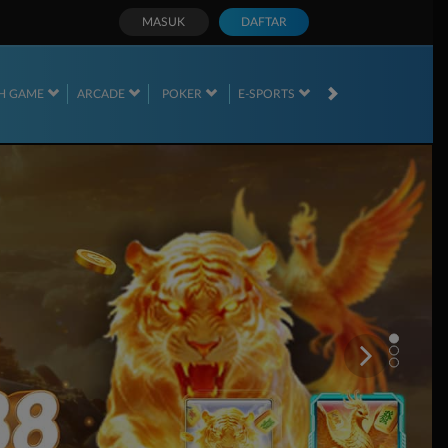
MASUK
DAFTAR
H GAME
ARCADE
POKER
E-SPORTS
SABUNG AYAM