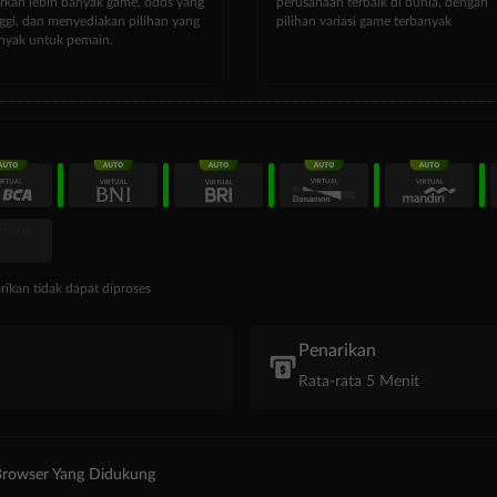
kan lebih banyak game, odds yang
perusahaan terbaik di dunia, dengan
nggi, dan menyediakan pilihan yang
pilihan variasi game terbanyak
anyak untuk pemain.
ikan tidak dapat diproses
Penarikan
Rata-rata 5 Menit
rowser Yang Didukung