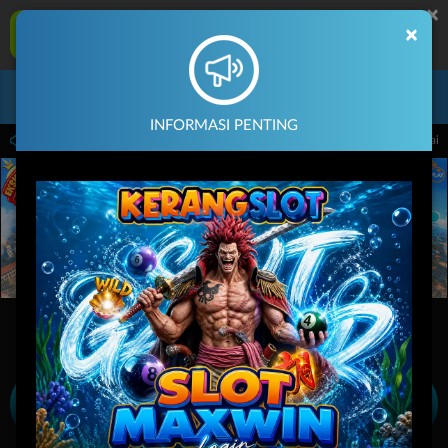
×
KERANGSLOT Aplikasi Mobile
×
UNDUH
Jangan tampilkan lagi hari ini
Masuk
Daftar
INFORMASI PENTING
 14.59.59 sampai 30-Sep-2026 14.59.59. Selama waktu ini, PP Virtual Sports permai
JACKPOT
PLAY
IDR
12,673,696,222