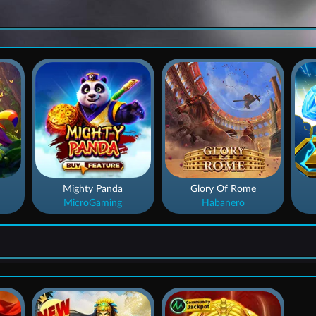
Mighty Panda
Glory Of Rome
MicroGaming
Habanero