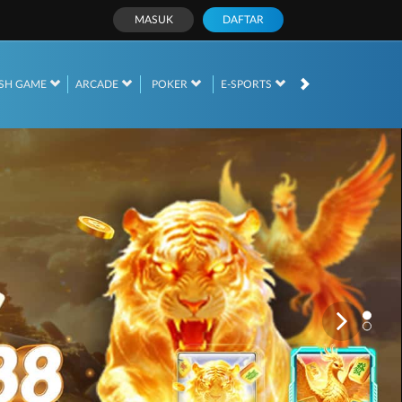
MASUK
DAFTAR
SH GAME
ARCADE
POKER
E-SPORTS
SABUNG AYAM