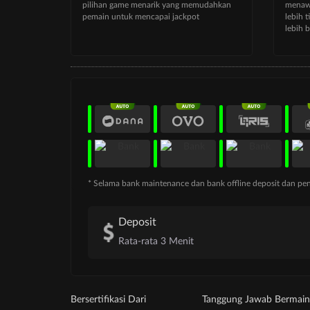
pilihan game menarik yang memudahkan
menawa
pemain untuk mencapai jackpot
lebih 
lebih 
* Selama bank maintenance dan bank offline deposit dan pen
Deposit
Rata-rata 3 Menit
Bersertifikasi Dari
Tanggung Jawab Bermain