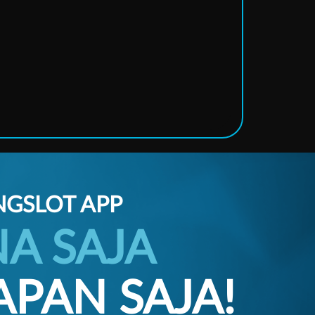
NGSLOT APP
A SAJA
PAN SAJA!