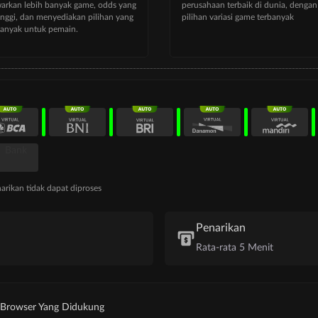
rkan lebih banyak game, odds yang
perusahaan terbaik di dunia, dengan
tinggi, dan menyediakan pilihan yang
pilihan variasi game terbanyak
banyak untuk pemain.
arikan tidak dapat diproses
Penarikan
Rata-rata 5 Menit
Browser Yang Didukung