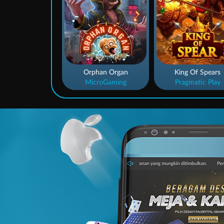
Orphan Organ
King Of Spears
MicroGaming
Pragmatic Play