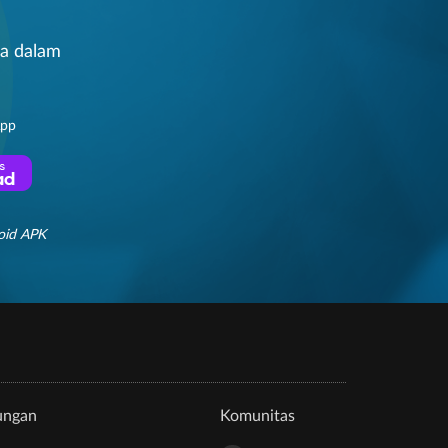
a dalam
pp
oid APK
ungan
Komunitas