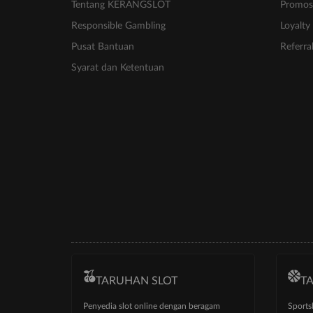
Tentang KERANGSLOT
Promos
Responsible Gambling
Loyalty
Pusat Bantuan
Referra
Syarat dan Ketentuan
TARUHAN SLOT
T
Penyedia slot online dengan beragam
Sports