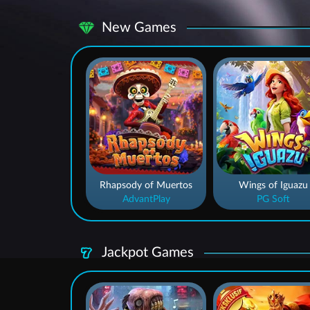
New Games
Rhapsody of Muertos
Wings of Iguazu
AdvantPlay
PG Soft
Jackpot Games