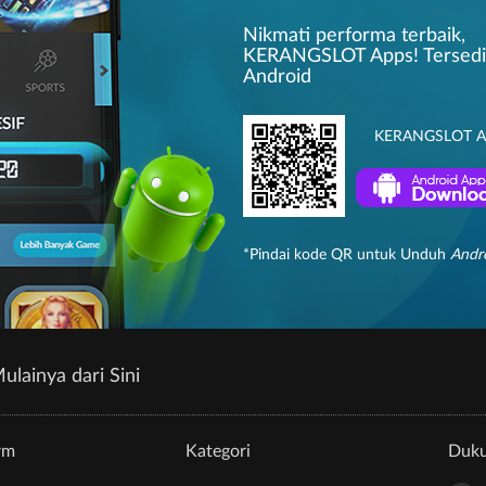
Nikmati performa terbaik,
KERANGSLOT Apps! Tersedi
Android
KERANGSLOT A
*Pindai kode QR untuk Unduh
Andr
lainya dari Sini
rm
Kategori
Duk