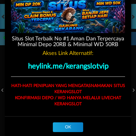
HOT GAMES
SLOTS
LIVE CASINO
RACE
TOGEL
OL
Situs Slot Terbaik No #1 Aman Dan Terpercaya
Game Populer
Minimal Depo 20RB & Minimal WD 50RB
Akses Link Alternatif:
heylink.me/kerangslotvip
GATES OF OLYMPUS POP
TREASURES OF AZTEC
NEZHA 2
HATI-HATI PENIPUAN YANG MENGATASNAMAKAN SITUS
KERANGSLOT
KONFIRMASI DEPO / WD HANYA MELALUI LIVECHAT
KERANGSLOT
FORTUNE GEMS 500
SWEET BONANZA 2500
SUPER ELEMENTS 2
OK
Beranda
Promosi
Masuk
Hub. Kami
Akun Saya