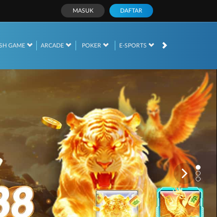
MASUK
DAFTAR
SH GAME
ARCADE
POKER
E-SPORTS
SABUNG AYAM