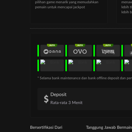
pilihan game menarik yang memudahkan
menawa
pemain untuk mencapai jackpot
lebih 
lebih 
* Selama bank maintenance dan bank offline deposit dan pen
Deposit
Rata-rata 3 Menit
Bersertifikasi Dari
Tanggung Jawab Bermain