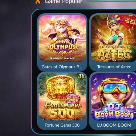
Game Populer
Gates of Olympus POP
Treasures of Aztec
Fortune Gems 500
DJ BOOM BOOM