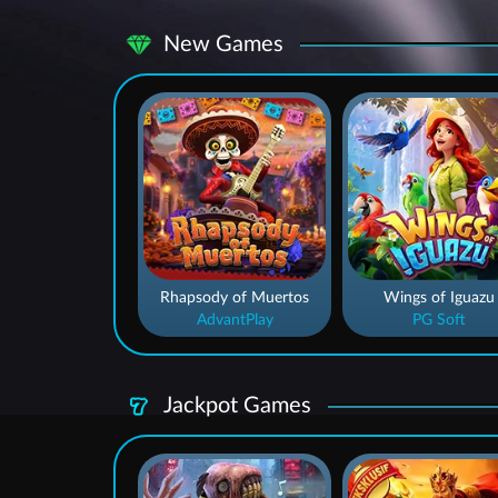
New Games
Rhapsody of Muertos
Wings of Iguazu
AdvantPlay
PG Soft
Jackpot Games