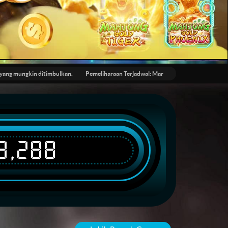
n ditimbulkan.
Pemeliharaan Terjadwal: MarbleX pada 31-Jul-2026 dari 00.00.00
13,288