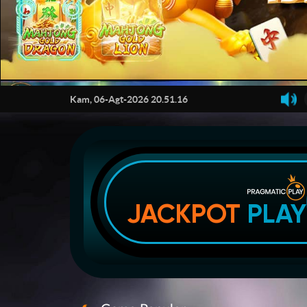
Kam, 06-Agt-2026 20.51.16
 dari 14.59.59 sampai 30-Sep-2026 14.59.59. Selama waktu ini, PP Virtual Sports 
JACKPOT
PLAY