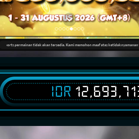
permainan tidak akan tersedia. Kami memohon maaf atas ketidaknyamanan yang mungki
IDR
12,693,7