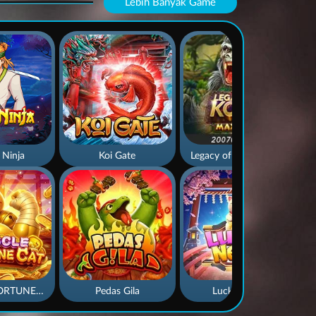
Lebih Banyak Game
 Ninja
Koi Gate
Legacy of Kong Maxways
MUSCLE FORTUNE CAT
Pedas Gila
Lucky Neko