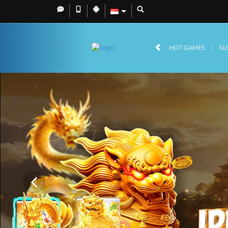
HOT GAMES
SL