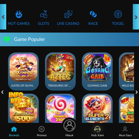
HOT GAMES
SLOTS
LIVE CASINO
RACE
TOGEL
OL
Game Populer
GATES OF OLYMPUS POP
TREASURES OF AZTEC
GOYANG GAIB
FORTUNE GEMS 500
SWEET BONANZA 2500
SUPER ELEMENTS 2
Beranda
Promosi
Masuk
Hub. Kami
Akun Saya