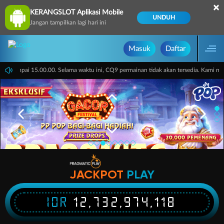
×
KERANGSLOT Aplikasi Mobile
UNDUH
Jangan tampilkan lagi hari ini
Masuk
Daftar
.23 sampai 15.00.00. Selama waktu ini, CQ9 permainan tidak akan tersedia. Kami 
JACKPOT
PLAY
IDR
12,732,974,118