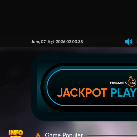
Jum, 07-Agt-2026 02.03.38
Pemeliharaan Terjadwal: PP Virtual Sp
JACKPOT
PLAY
Game Populer