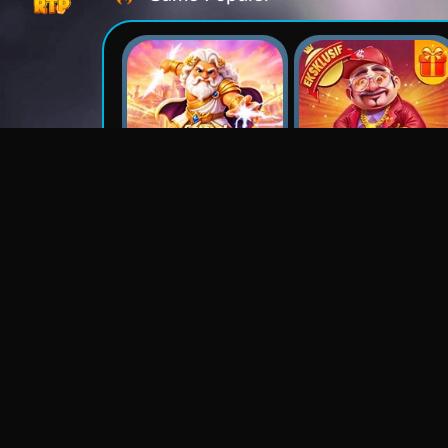
Gates of Olympus POP
Bang Gacor 1000
Fortune Gems 500
Mahjong Ways