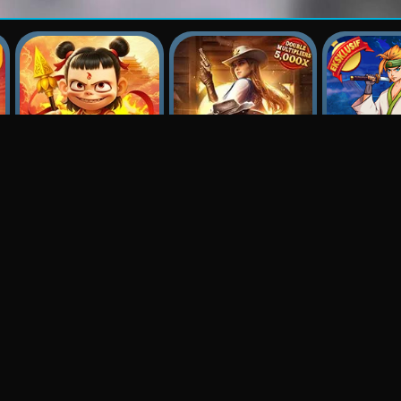
Nezha 2
Wild Bounty Showdown
Way of
Gates of Olympus 1000
Pirate Quest 1000