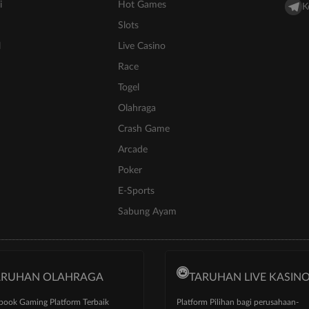
i
Hot Games
K
Slots
l
Live Casino
Race
Togel
Olahraga
Crash Game
Arcade
Poker
E-Sports
Sabung Ayam
ARUHAN OLAHRAGA
TARUHAN LIVE KASIN
book Gaming Platform Terbaik
Platform Pilihan bagi perusahaan-