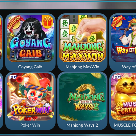
Goyang Gaib
Mahjong MaxWin
Way of
Poker Win
Mahjong Ways 2