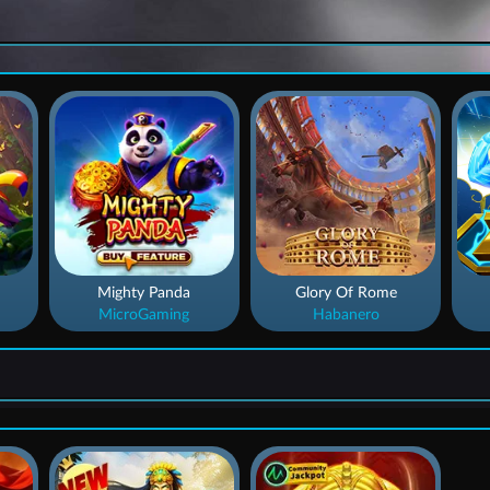
Mighty Panda
Glory Of Rome
MicroGaming
Habanero