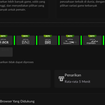
rkan lebih banyak game, odds yang
perusahaan terbaik di dunia, dengan
tinggi, dan menyediakan pilihan yang
pilihan variasi game terbanyak
banyak untuk pemain.
arikan tidak dapat diproses
Penarikan
Rata-rata 5 Menit
Browser Yang Didukung