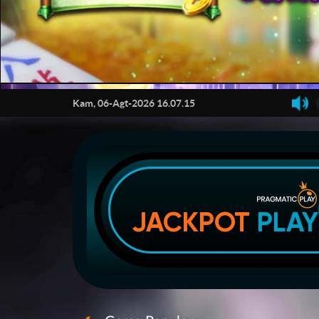
Kam, 06-Agt-2026 16.07.15
 14.59.59 sampai 30-Sep-2026 14.59.59. Selama waktu ini, PP Virtual Sports permai
JACKPOT
PLAY