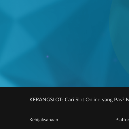
KERANGSLOT: Cari Slot Online yang Pas? Mu
Kebijaksanaan
Platfo