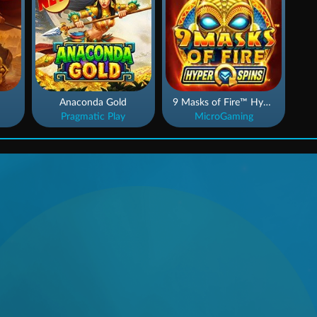
Anaconda Gold
9 Masks of Fire™ HyperSpins™
Pragmatic Play
MicroGaming