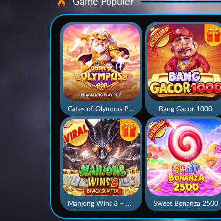
Game Populer
Gates of Olympus POP
Bang Gacor 1000
Mahjong Wins 3 – Black Scatter
Sweet Bonanza 2500