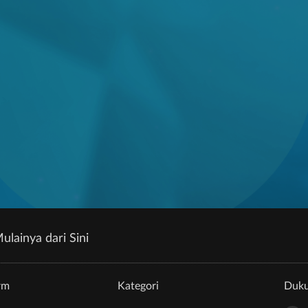
lainya dari Sini
rm
Kategori
Duk