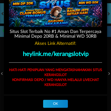
HOT GAMES
SLOTS
LIVE CASINO
RACE
TOGEL
OL
Situs Slot Terbaik No #1 Aman Dan Terpercaya
Game Populer
Minimal Depo 20RB & Minimal WD 50RB
Akses Link Alternatif:
heylink.me/kerangslotvip
GATES OF OLYMPUS POP
BANG GACOR 1000
NEZHA 2
HATI-HATI PENIPUAN YANG MENGATASNAMAKAN SITUS
KERANGSLOT
KONFIRMASI DEPO / WD HANYA MELALUI LIVECHAT
KERANGSLOT
FORTUNE GEMS 500
SWEET BONANZA 2500
SUPER ELEMENTS 2
OK
Beranda
Promosi
Masuk
Hub. Kami
Akun Saya