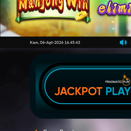
Kam, 06-Agt-2026 16.45.43
dari 14.59.59 sampai 30-Sep-2026 14.59.59. Selama waktu ini, PP Virtual Sports p
JACKPOT
PLAY