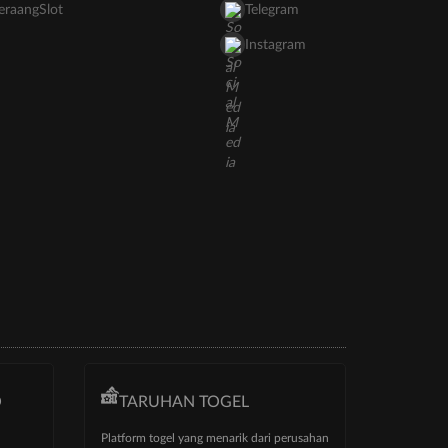
eraangSlot
Telegram
Instagram
O
TARUHAN TOGEL
Platform togel yang menarik dari perusahan