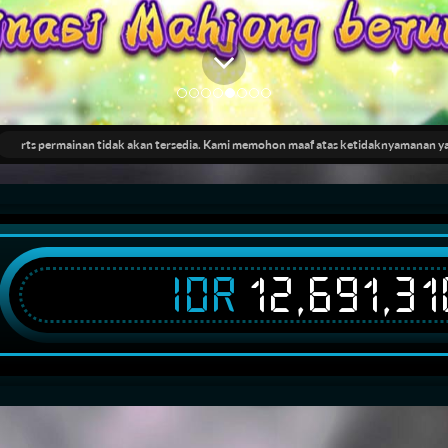
ermainan tidak akan tersedia. Kami memohon maaf atas ketidaknyamanan yang mungkin
IDR
12,691,31