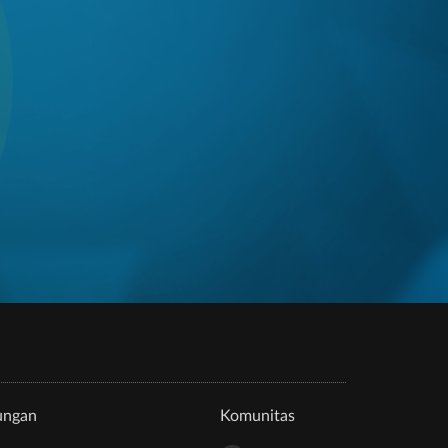
ungan
Komunitas