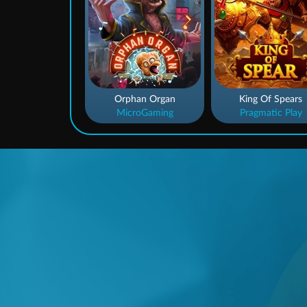
Orphan Organ
King Of Spears
MicroGaming
Pragmatic Play