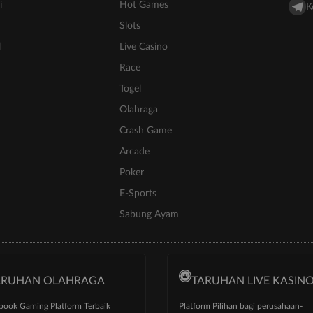
i
Hot Games
K
Slots
l
Live Casino
Race
Togel
Olahraga
Crash Game
Arcade
Poker
E-Sports
Sabung Ayam
ARUHAN OLAHRAGA
TARUHAN LIVE KASIN
book Gaming Platform Terbaik
Platform Pilihan bagi perusahaan-