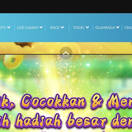
OTS
LIVE CASINO
RACE
TOGEL
OLAHRAGA
CRA