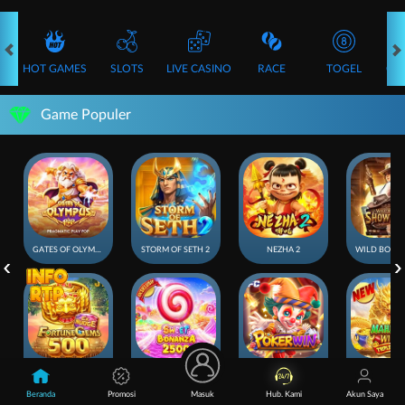
HOT GAMES
SLOTS
LIVE CASINO
RACE
TOGEL
OL
Game Populer
GATES OF OLYMPUS POP
STORM OF SETH 2
NEZHA 2
FORTUNE GEMS 500
SWEET BONANZA 2500
POKER WIN
Beranda
Promosi
Masuk
Hub. Kami
Akun Saya