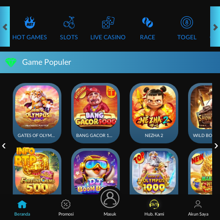
HOT GAMES
SLOTS
LIVE CASINO
RACE
TOGEL
OL
Game Populer
GATES OF OLYMPUS POP
BANG GACOR 1000
NEZHA 2
FORTUNE GEMS 500
DJ BOOM BOOM
GATES OF OLYMPUS 1000
Beranda
Promosi
Masuk
Hub. Kami
Akun Saya